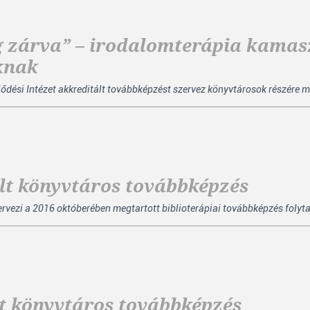
g zárva” – irodalomterápia kamas
knak
dési Intézet akkreditált továbbképzést szervez könyvtárosok részére m
ált könyvtáros továbbképzés
zi a 2016 októberében megtartott biblioterápiai továbbképzés folytatá
ált könyvtáros továbbképzés