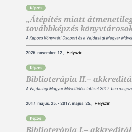
Képzés
„Átépítés miatt átmenetile
továbbképzés könyvtároso
A Kapocs Könyvtári Csoport és a Vajdasági Magyar Művelő
2025. november. 12.,
Helyszín
Képzés
Biblioterápia II.– akkredit
A Vajdasági Magyar Művelődési Intézet 2017-ben megszerve
2017. május. 25. - 2017. május. 25.,
Helyszín
Képzés
Biblioterápia I.– akkredit