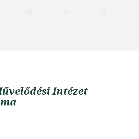
űvelődési Intézet
uma