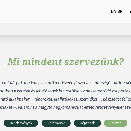
EN
SR
Mi mindent szervezünk?
lamint Kárpát-medencei szintű rendezvényt szervez, többségét partners
sorban a keretek és lehetőségek biztosítása az önszerveződő csoporto
tó alkalmakat – táborokat, kiállításokat, szemléket –, készséget fejle
nciákat –, valamint a magyar hagyományokat éltető rendezvényeket sze
Rendezvények
Felhívások
Képzések
Összes