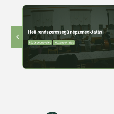
Heti rendszerességű népzeneoktatás
közösségnevelés
népzeneoktatás