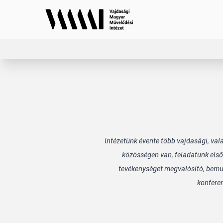
Intézetünk évente több vajdasági, va
közösségen van, feladatunk első
tevékenységet megvalósító, bemuta
konfere