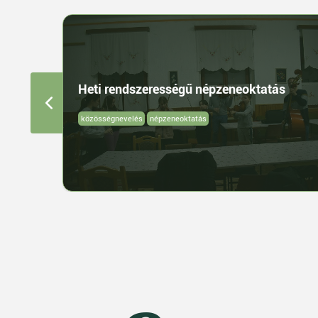
Heti rendszerességű népzeneoktatás
közösségnevelés
népzeneoktatás