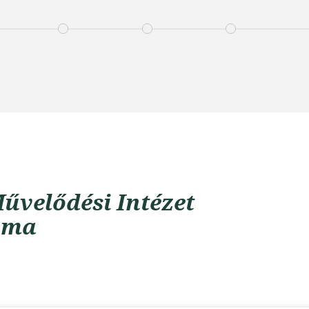
űvelődési Intézet
uma