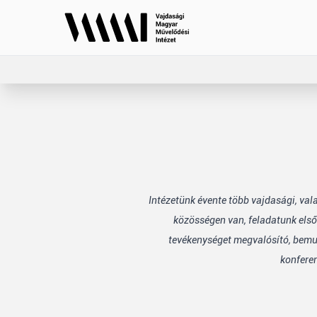
Intézetünk évente több vajdasági, va
közösségen van, feladatunk első
tevékenységet megvalósító, bemuta
konfere