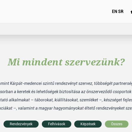
EN
SR
Mi mindent szervezünk?
lamint Kárpát-medencei szintű rendezvényt szervez, többségét partners
sorban a keretek és lehetőségek biztosítása az önszerveződő csoporto
tó alkalmakat – táborokat, kiállításokat, szemléket –, készséget fejle
nciákat –, valamint a magyar hagyományokat éltető rendezvényeket sze
Rendezvények
Felhívások
Képzések
Összes