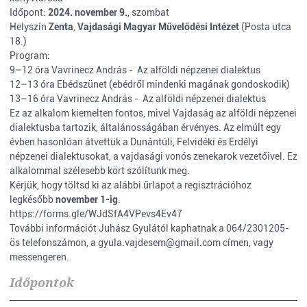
Időpont:
2024. november 9.
, szombat
Helyszín
Zenta
,
Vajdasági Magyar Művelődési Intézet
(Posta utca
18.)
Program:
9–12 óra Vavrinecz András - Az alföldi népzenei dialektus
12–13 óra Ebédszünet (ebédről mindenki magának gondoskodik)
13–16 óra Vavrinecz András - Az alföldi népzenei dialektus
Ez az alkalom kiemelten fontos, mivel Vajdaság az alföldi népzenei
dialektusba tartozik, általánosságában érvényes. Az elmúlt egy
évben hasonlóan átvettük a Dunántúli, Felvidéki és Erdélyi
népzenei dialektusokat, a vajdasági vonós zenekarok vezetőivel. Ez
alkalommal szélesebb kört szólítunk meg.
Kérjük, hogy töltsd ki az alábbi űrlapot a regisztrációhoz
legkésőbb
november 1-ig
.
https://forms.gle/WJdSfA4VPevs4Ev47
További információt Juhász Gyulától kaphatnak a 064/2301205-
ös telefonszámon, a gyula.vajdesem@gmail.com címen, vagy
messengeren.
Időpontok