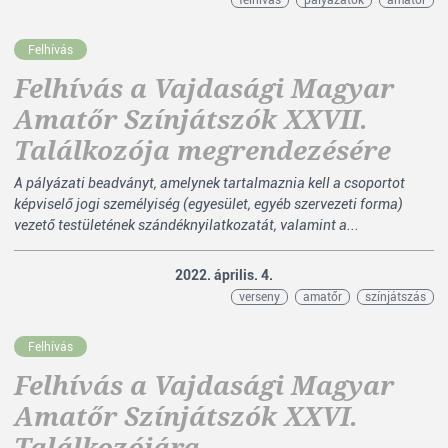
felhívás
pályázatok
amatőr
Felhívás
Felhívás a Vajdasági Magyar
Amatőr Színjátszók XXVII.
Találkozója megrendezésére
A pályázati beadványt, amelynek tartalmaznia kell a csoportot
képviselő jogi személyiség (egyesület, egyéb szervezeti forma)
vezető testületének szándéknyilatkozatát, valamint a...
2022. április. 4.
verseny
amatőr
színjátszás
Felhívás
Felhívás a Vajdasági Magyar
Amatőr Színjátszók XXVI.
Találkozójára