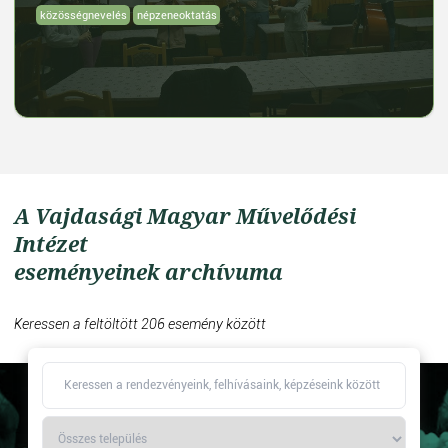
közösségnevelés
népzeneoktatás
A Vajdasági Magyar Művelődési
Intézet
eseményeinek archívuma
Keressen a feltöltött 206 esemény között