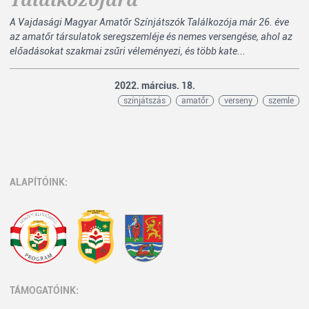
A Vajdasági Magyar Amatőr Színjátszók Találkozója már 26. éve
az amatőr társulatok seregszemléje és nemes versengése, ahol az
előadásokat szakmai zsűri véleményezi, és több kate...
2022. március. 18.
színjátszás
amatőr
verseny
szemle
ALAPÍTÓINK:
TÁMOGATÓINK: