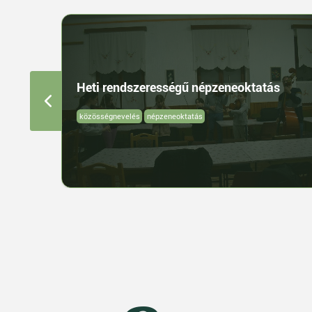
Heti rendszerességű népzeneoktatás
közösségnevelés
népzeneoktatás