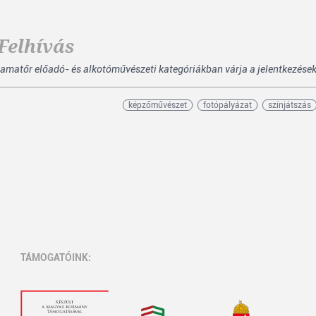
Felhívás
amatőr előadó- és alkotóművészeti kategóriákban várja a jelentkezéseke
képzőművészet
fotópályázat
színjátszás
TÁMOGATÓINK: