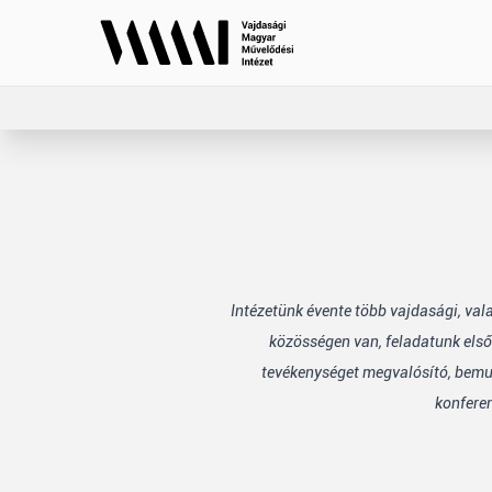
Intézetünk évente több vajdasági, va
közösségen van, feladatunk első
tevékenységet megvalósító, bemuta
konfere