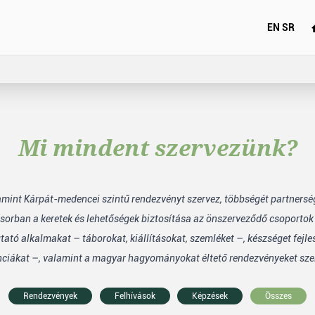
EN
SR
Mi mindent szervezünk?
lamint Kárpát-medencei szintű rendezvényt szervez, többségét partners
sorban a keretek és lehetőségek biztosítása az önszerveződő csoporto
tó alkalmakat – táborokat, kiállításokat, szemléket –, készséget fejle
nciákat –, valamint a magyar hagyományokat éltető rendezvényeket sze
Rendezvények
Felhívások
Képzések
Összes