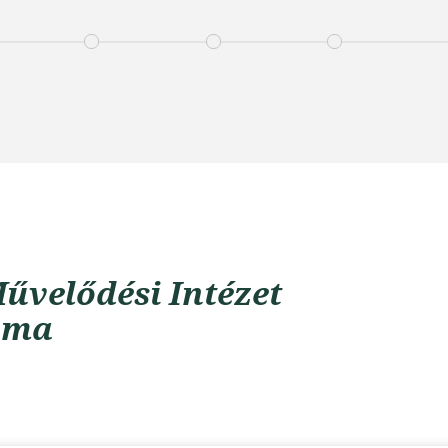
űvelődési Intézet
uma