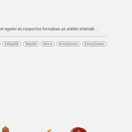
t egyéni és csoportos formában az alábbi altémák ...
bábjáték
Népdal
kórus
komolyzene
könnyűzene