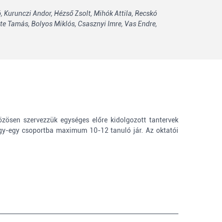
,
Kurunczi Andor,
Hézső Zsolt,
Mihók Attila,
Recskó
te Tamás,
Bolyos Miklós,
Csasznyi Imre,
Vas Endre,
zösen szervezzük egységes előre kidolgozott tantervek
Egy-egy csoportba maximum 10-12 tanuló jár. Az oktatói