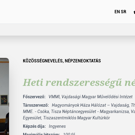
EN
SR
KÖZÖSSÉGNEVELÉS
,
NÉPZENEOKTATÁS
Heti rendszerességű n
Főszervező:
VMMI,
Vajdasági Magyar Művelődési Intézet
Társszervező:
Hagyományok Háza Hálózat – Vajdaság,
Th
MME. - Csóka,
Tisza Néptáncegyesület - Magyarkanizsa,
V
Egyesület,
Tiszaszentmiklós Magyar Kultúrkör
Képzés díja:
Ingyenes
Maximális létszám:
100 fő