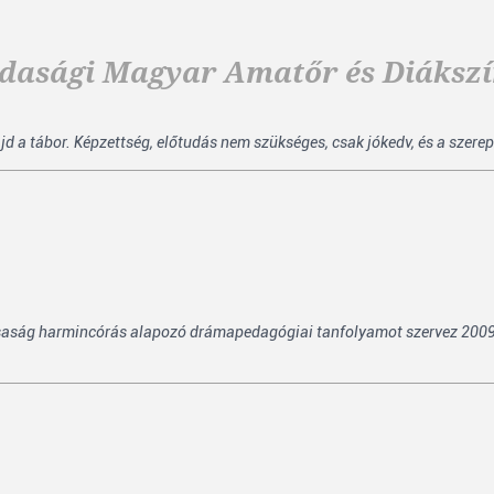
ajdasági Magyar Amatőr és Diákszí
ajd a tábor. Képzettség, előtudás nem szükséges, csak jókedv, és a szerep
saság harmincórás alapozó drámapedagógiai tanfolyamot szervez 200