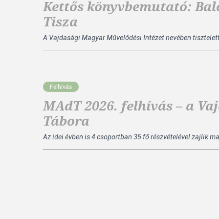
Kettős könyvbemutató: Balog
Tisza
A Vajdasági Magyar Művelődési Intézet nevében tisztelett
Felhívás
MAdT 2026. felhívás – a V
Tábora
Az idei évben is 4 csoportban 35 fő részvételével zajlik m