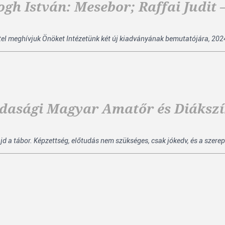
h István: Mesebor; Raffai Judit –
el meghívjuk Önöket Intézetünk két új kiadványának bemutatójára, 2024.
ajdasági Magyar Amatőr és Diákszí
ajd a tábor. Képzettség, előtudás nem szükséges, csak jókedv, és a szerep