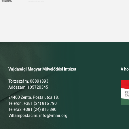
Vajdasági Magyar Művelődési Intézet
A ho
Törzsszám: 08891893
Adószám: 105720345
24400 Zenta, Posta utca 18.
Telefon: +381 (24) 816 790
Telefax: +381 (24) 816 390
Villámpostacím: info@vmmi.org