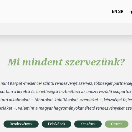
EN
SR
Mi mindent szervezünk?
lamint Kárpát-medencei szintű rendezvényt szervez, többségét partners
sorban a keretek és lehetőségek biztosítása az önszerveződő csoporto
tó alkalmakat – táborokat, kiállításokat, szemléket –, készséget fejle
nciákat –, valamint a magyar hagyományokat éltető rendezvényeket sze
Rendezvények
Felhívások
Képzések
Összes