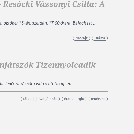
 Resócki Vázsonyi Csilla: A
 október 16-án, szerdán, 17.00 órára. Balogh Ist...
Néprajz
Dráma
njátszók Tizennyolcadik
be lépés varázsára való nyitottság. Ha ...
tábor
Színjátszás
dramaturgia
rendezés