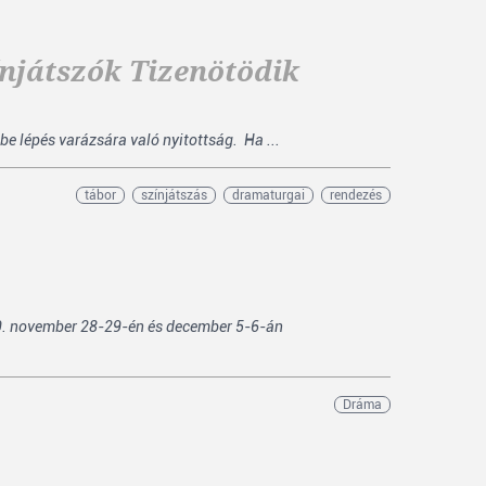
njátszók Tizenötödik
be lépés varázsára való nyitottság. Ha ...
tábor
színjátszás
dramaturgai
rendezés
9. november 28-29-én és december 5-6-án
Dráma