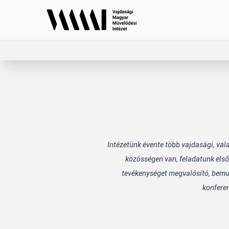
Intézetünk évente több vajdasági, va
közösségen van, feladatunk első
tevékenységet megvalósító, bemuta
konfere