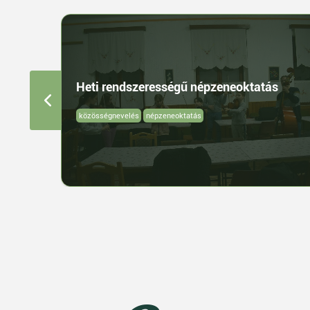
Heti rendszerességű népzeneoktatás
közösségnevelés
népzeneoktatás