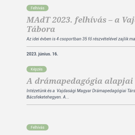
Felhívás
MAdT 2023. felhívás – a V
Tábora
Az idei évben is 4 csoportban 35 fő részvételével zajlik m
2023. június. 16.
Képzés
A drámapedagógia alapjai
Intézetünk és a Vajdasági Magyar Drámapedagógiai Tár
Bácsfeketehegyen. A...
Felhívás