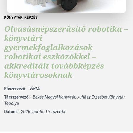
KÖNYVTÁR
,
KÉPZÉS
Olvasásnépszerűsítő robotika –
könyvtári
gyermekfoglalkozások
robotikai eszközökkel –
akkreditált továbbképzés
könyvtárosoknak
Főszervező:
VMMI
Társszervező:
Békés Megyei Könyvtár,
Juhász Erzsébet Könyvtár,
Topolya
Dátum:
2026. április 15., szerda