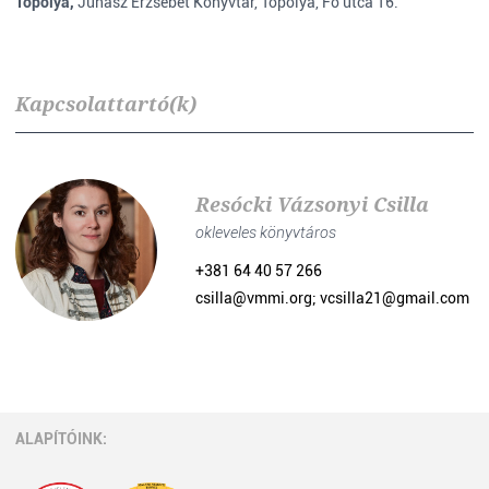
Topolya,
Juhász Erzsébet Könyvtár, Topolya, Fő utca 16.
Kapcsolattartó(k)
Resócki Vázsonyi Csilla
okleveles könyvtáros
+381 64 40 57 266
csilla@vmmi.org; vcsilla21@gmail.com
ALAPÍTÓINK: