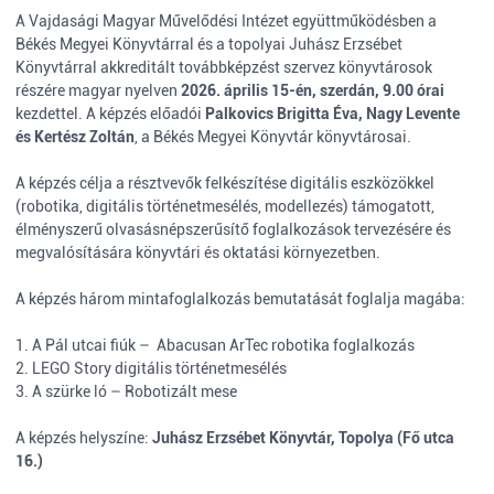
A Vajdasági Magyar Művelődési Intézet együttműködésben a
Békés Megyei Könyvtárral és a topolyai Juhász Erzsébet
Könyvtárral akkreditált továbbképzést szervez könyvtárosok
részére magyar nyelven
2026. április 15-én, szerdán, 9.00 órai
kezdettel. A képzés előadói
Palkovics Brigitta Éva, Nagy Levente
és Kertész Zoltán
, a Békés Megyei Könyvtár könyvtárosai.
A képzés célja a résztvevők felkészítése digitális eszközökkel
(robotika, digitális történetmesélés, modellezés) támogatott,
élményszerű olvasásnépszerűsítő foglalkozások tervezésére és
megvalósítására könyvtári és oktatási környezetben.
A képzés három mintafoglalkozás bemutatását foglalja magába:
1. A Pál utcai fiúk – Abacusan ArTec robotika foglalkozás
2. LEGO Story digitális történetmesélés
3. A szürke ló – Robotizált mese
A képzés helyszíne:
Juhász Erzsébet Könyvtár, Topolya (Fő utca
16.)