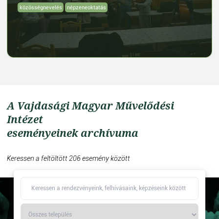
közösségnevelés
népzeneoktatás
A Vajdasági Magyar Művelődési
Intézet
eseményeinek archívuma
Keressen a feltöltött 206 esemény között