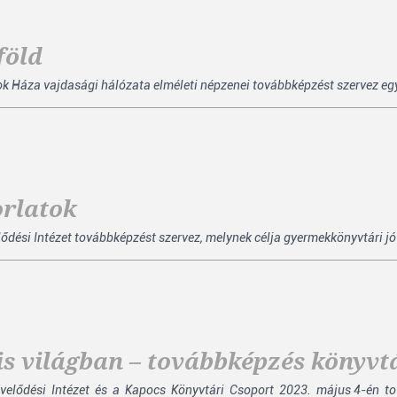
föld
 Háza vajdasági hálózata elméleti népzenei továbbképzést szervez egy
orlatok
dési Intézet továbbképzést szervez, melynek célja gyermekkönyvtári jó 
lis világban – továbbképzés könyv
velődési Intézet és a Kapocs Könyvtári Csoport 2023. május 4-én to