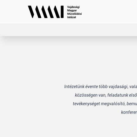
Intézetünk évente több vajdasági, va
közösségen van, feladatunk első
tevékenységet megvalósító, bemuta
konfere