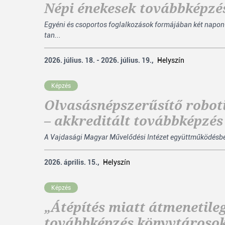
Népi énekesek továbbképzé
Egyéni és csoportos foglalkozások formájában két napon
tan...
2026. július. 18. - 2026. július. 19.,
Helyszín
Képzés
Olvasásnépszerűsítő robot
– akkreditált továbbképzé
A Vajdasági Magyar Művelődési Intézet együttműködésben 
2026. április. 15.,
Helyszín
Képzés
„Átépítés miatt átmenetile
továbbképzés könyvtároso