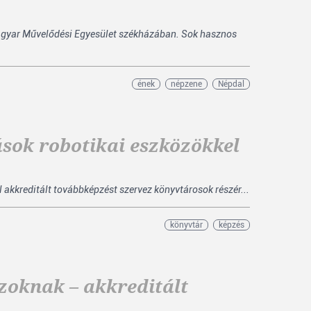
Magyar Művelődési Egyesület székházában. Sok hasznos
ének
népzene
Népdal
sok robotikai eszközökkel
akkreditált továbbképzést szervez könyvtárosok részér...
könyvtár
képzés
zoknak – akkreditált