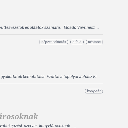
üttesvezetők és oktatók számára. Előadó Vavrinecz ...
népzeneoktatás
alföld
néptánc
gyakorlatok bemutatása. Ezúttal a topolyai Juhász Er...
könyvtár
tárosoknak
vábbképzést szervez könyvtárosoknak. ...