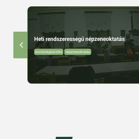
Heti rendszerességű népzeneoktatás
közösségnevelés
népzeneoktatás