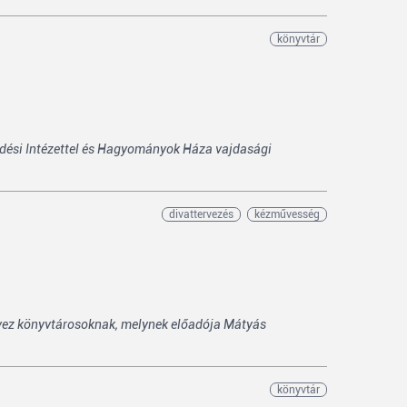
könyvtár
dési Intézettel és Hagyományok Háza vajdasági
divattervezés
kézművesség
rvez könyvtárosoknak, melynek előadója Mátyás
könyvtár