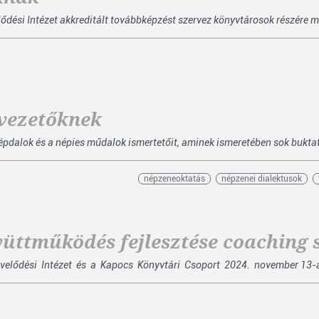
dési Intézet akkreditált továbbképzést szervez könyvtárosok részére m
vezetőknek
pdalok és a népies műdalok ismertetőit, aminek ismeretében sok buktatót
népzeneoktatás
népzenei dialektusok
üttműködés fejlesztése coaching s
velődési Intézet és a Kapocs Könyvtári Csoport 2024. november 13-á