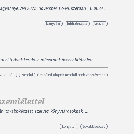
agyar nyelven 2025. november 12-én, szerdán, 10.00 ór...
könyvtár
biblioterápia
képzés
 el tudunk kerülni a műsoraink összeállításakor. ...
vajdaság
Népdal
elméleti alapok népdalkörök vezetéséhez
zemlélettel
n továbbképzést szervez könyvtárosoknak. ...
könyvtár
továbbképzés