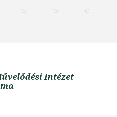
űvelődési Intézet
uma