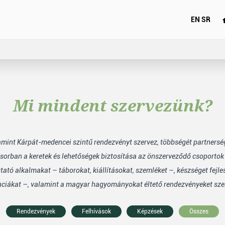
EN
SR
Mi mindent szervezünk?
lamint Kárpát-medencei szintű rendezvényt szervez, többségét partners
sorban a keretek és lehetőségek biztosítása az önszerveződő csoporto
tó alkalmakat – táborokat, kiállításokat, szemléket –, készséget fejle
nciákat –, valamint a magyar hagyományokat éltető rendezvényeket sze
Rendezvények
Felhívások
Képzések
Összes