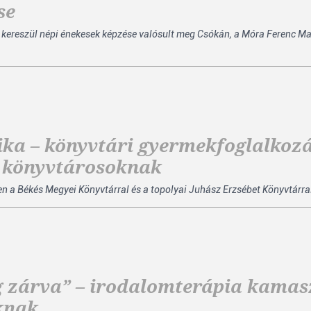
se
 kereszül népi énekesek képzése valósult meg Csókán, a Móra Ferenc 
ika – könyvtári gyermekfoglalkozá
s könyvtárosoknak
a Békés Megyei Könyvtárral és a topolyai Juhász Erzsébet Könyvtárral 
g zárva” – irodalomterápia kamas
knak