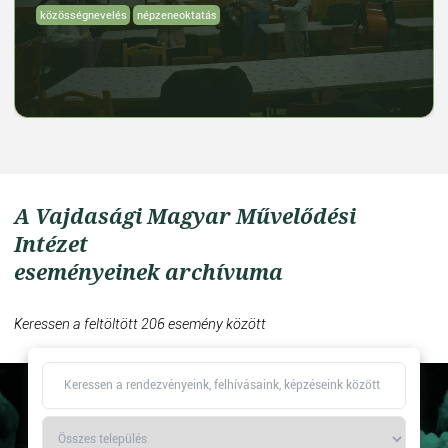
közösségnevelés
népzeneoktatás
A Vajdasági Magyar Művelődési
Intézet
eseményeinek archívuma
Keressen a feltöltött 206 esemény között