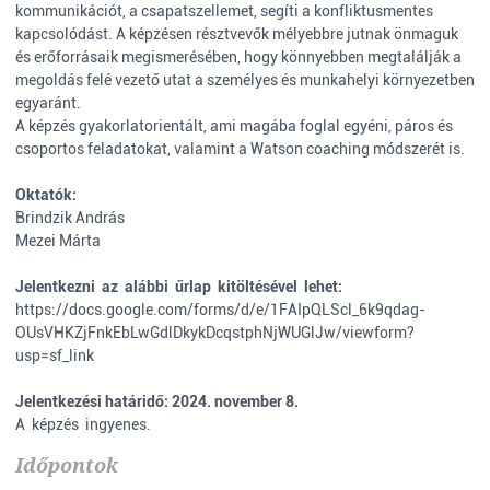
kommunikációt, a csapatszellemet, segíti a konfliktusmentes
kapcsolódást. A képzésen résztvevők mélyebbre jutnak önmaguk
és erőforrásaik megismerésében, hogy könnyebben megtalálják a
megoldás felé vezető utat a személyes és munkahelyi környezetben
egyaránt.
A képzés gyakorlatorientált, ami magába foglal egyéni, páros és
csoportos feladatokat, valamint a Watson coaching módszerét is.
Oktatók:
Brindzik András
Mezei Márta
Jelentkezni az alábbi űrlap kitöltésével lehet:
https://docs.google.com/forms/d/e/1FAIpQLScl_6k9qdag-
OUsVHKZjFnkEbLwGdlDkykDcqstphNjWUGlJw/viewform?
usp=sf_link
Jelentkezési határidő: 2024. november 8.
A képzés ingyenes.
Időpontok