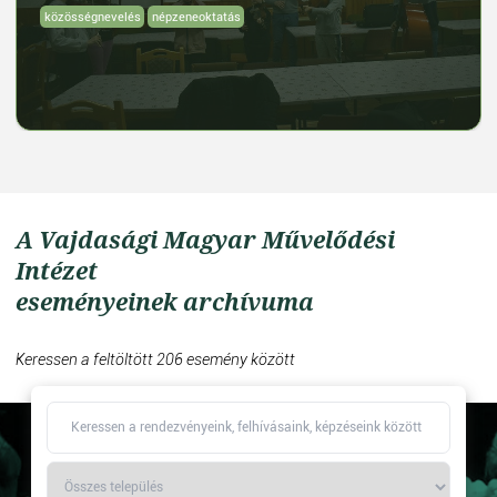
közösségnevelés
népzeneoktatás
A Vajdasági Magyar Művelődési
Intézet
eseményeinek archívuma
Keressen a feltöltött 206 esemény között