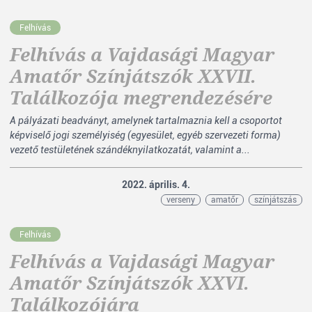
Felhívás
Felhívás a Vajdasági Magyar
Amatőr Színjátszók XXVII.
Találkozója megrendezésére
A pályázati beadványt, amelynek tartalmaznia kell a csoportot
képviselő jogi személyiség (egyesület, egyéb szervezeti forma)
vezető testületének szándéknyilatkozatát, valamint a...
2022. április. 4.
verseny
amatőr
színjátszás
Felhívás
Felhívás a Vajdasági Magyar
Amatőr Színjátszók XXVI.
Találkozójára