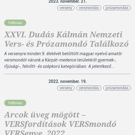
2023. november. 21.
verseny
versmondás
prózamondás
Felhívás
XXVI. Dudás Kálmán Nemzeti
Vers- és Prózamondó Találkozó
A versenyre minden 9. életévét betöltött magyar nyelvű amatőr
versmondót várunk a Kárpát-medence területéről gyermek-,
ifjúsági-, felnőtt- és szépkorú kategóriában. A jelentkező...
2022. november. 19.
verseny
versmondás
prózamondás
Felhívás
Arcok üveg mögött –
VERSfordítások VERSmondó
VERSenye, 2022.