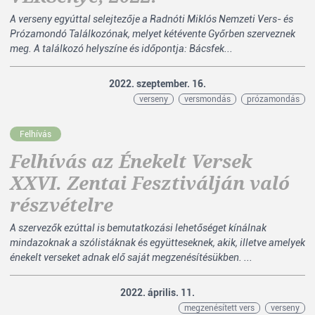
A verseny egyúttal selejtezője a Radnóti Miklós Nemzeti Vers- és
Prózamondó Találkozónak, melyet kétévente Győrben szerveznek
meg. A találkozó helyszíne és időpontja: Bácsfek...
2022. szeptember. 16.
verseny
versmondás
prózamondás
Felhívás
Felhívás az Énekelt Versek
XXVI. Zentai Fesztiválján való
részvételre
A szervezők ezúttal is bemutatkozási lehetőséget kínálnak
mindazoknak a szólistáknak és együtteseknek, akik, illetve amelyek
énekelt verseket adnak elő saját megzenésítésükben. ...
2022. április. 11.
megzenésített vers
verseny