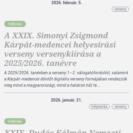
2026. február. 5.
verseny
Felhívás
A XXIX. Simonyi Zsigmond
Kárpát-medencei helyesírási
verseny versenykiírása a
2025/2026. tanévre
A 2025/2026. tanévben a verseny 1–2. válogatófordulóit, valamint
a Kárpát-medencei döntőt digitális verseny formájában rendezzük
meg mind a magyarországi, mind a határon túli te...
2026. január. 21.
helyesírás
verseny
Felhívás
XXIX. Dudás Kálmán Nemzeti