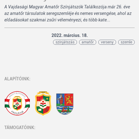
A Vajdasági Magyar Amatőr Színjátszók Találkozója már 26. éve
az amatőr társulatok seregszemléje és nemes versengése, ahol az
előadásokat szakmai zsűri véleményezi, és több kate...
2022. március. 18.
színjátszás
amatőr
verseny
szemle
ALAPÍTÓINK:
TÁMOGATÓINK: