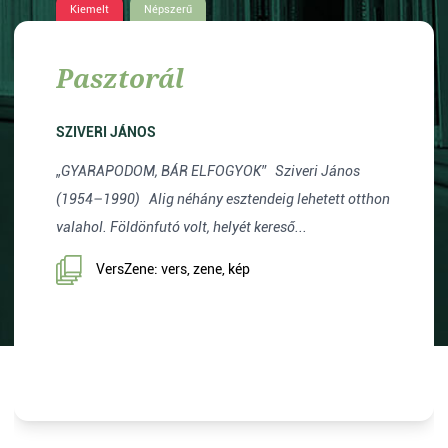
Kiemelt
Népszerű
Pasztorál
SZIVERI JÁNOS
„GYARAPODOM, BÁR ELFOGYOK” Sziveri János
(1954–1990) Alig néhány esztendeig lehetett otthon
valahol. Földönfutó volt, helyét kereső...
VersZene: vers, zene, kép