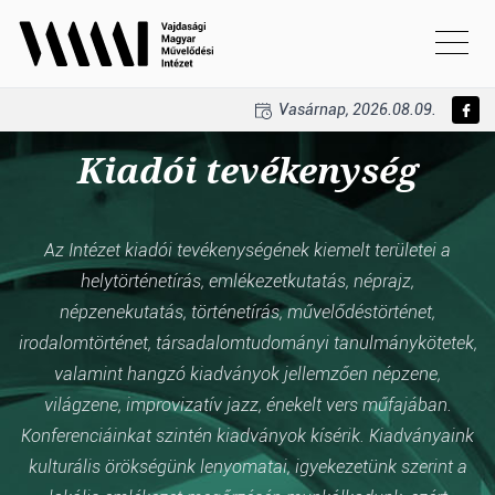
Vasárnap, 2026.08.09.
Kiadói tevékenység
Az Intézet kiadói tevékenységének kiemelt területei a
helytörténetírás, emlékezetkutatás, néprajz,
népzenekutatás, történetírás, művelődéstörténet,
irodalomtörténet, társadalomtudományi tanulmánykötetek,
valamint hangzó kiadványok jellemzően népzene,
világzene, improvizatív jazz, énekelt vers műfajában.
Konferenciáinkat szintén kiadványok kísérik. Kiadványaink
kulturális örökségünk lenyomatai, igyekezetünk szerint a