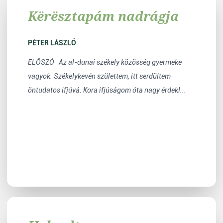
Kërësztapám nadrágja
PÉTER LÁSZLÓ
ELŐSZÓ Az al-dunai székely közösség gyermeke
vagyok. Székelykevén születtem, itt serdültem
öntudatos ifjúvá. Kora ifjúságom óta nagy érdekl...