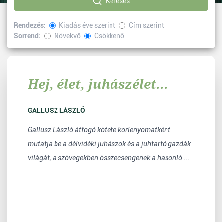
Keresés
Rendezés:
Kiadás éve szerint
Cím szerint
Sorrend:
Növekvő
Csökkenő
Kiválasztott címke:
Néprajz
Vissza
Hej, élet, juhászélet...
GALLUSZ LÁSZLÓ
Gallusz László átfogó kötete korlenyomatként
mutatja be a délvidéki juhászok és a juhtartó gazdák
világát, a szövegekben összecsengenek a hasonló ...