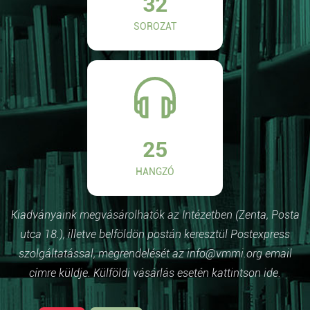
32
SOROZAT
25
HANGZÓ
Kiadványaink megvásárolhatók az Intézetben (Zenta, Posta
utca 18.), illetve belföldön postán keresztül Postexpress
szolgáltatással, megrendelését az info@vmmi.org email
címre küldje. Külföldi vásárlás esetén kattintson ide.