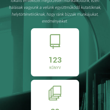
lokális emlékezet megőrzésén munkálkodunk, ezért
hálásak vagyunk a velünk együttműködő kutatóknak,
helytörténetíróknak, hogy ránk bízzák munkájukat,
eredményeiket.
123
KÖNYV